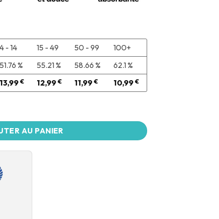
4 - 14
15 - 49
50 - 99
100+
51.76 %
55.21 %
58.66 %
62.1 %
13,99
€
12,99
€
11,99
€
10,99
€
UTER AU PANIER