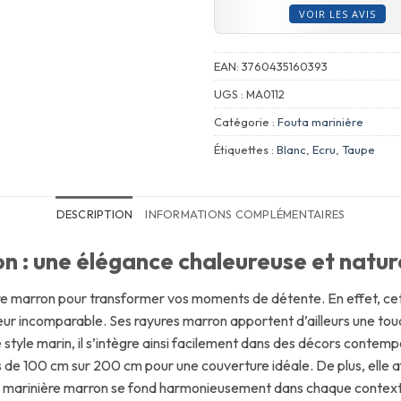
VOIR LES AVIS
EAN:
3760435160393
UGS :
MA0112
Catégorie :
Fouta marinière
Étiquettes :
Blanc
,
Ecru
,
Taupe
DESCRIPTION
INFORMATIONS COMPLÉMENTAIRES
n : une élégance chaleureuse et natur
re marron pour transformer vos moments de détente. En effet, ce
ur incomparable. Ses rayures marron apportent d’ailleurs une tou
 style marin, il s’intègre ainsi facilement dans des décors contempor
de 100 cm sur 200 cm pour une couverture idéale. De plus, elle af
 marinière marron se fond harmonieusement dans chaque contexte 