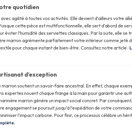
otre quotidien
ec agilité à toutes vos activités. Elle devient d’ailleurs votre all
que cette pièce est multifonctionnelle, elle sert d’abord de serv
éviter l’humidité des serviettes classiques. Par la suite, elle se 
nière marron agrémente parfaitement votre intérieur comme jeté de
extile pour chaque instant de bien-être. Consultez notre article :
L
artisanat d’exception
re marron soutient un savoir-faire ancestral. En effet, chaque exemp
ains expertes nouent chaque frange à la main pour garantir une auth
marinière marron génère un impact social concret. Par conséquent,
tre engagement se poursuit jusqu’à l’expédition de votre command
miser l’impact carbone. Pour finir, ce processus célèbre un hérit
omplète
.