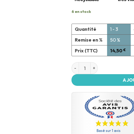
6 en stock
Quantité
1 - 3
Remise en %
50 %
Prix (TTC)
14,50
€
AJO
Basé sur 1 avis