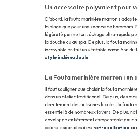
Un accessoire polyvalent pour v
D’abord, la fouta marinière marron s’adapte av
la plage que pour une séance de hammam. Puis
légèreté permet un séchage ultra-rapide pour 
la douche ou au spa. De plus, la fouta mari
incroyable en fait un véritable caméléon du t
style indémodable
La Fouta marinière marron : un 
Il faut souligner que choisir la fouta mariniè
dans un atelier traditionnel. De plus, des m
directement des artisanes locales, la fouta 
essentiel à de nombreux foyers. De plus, no
enveloppe entièrement compostable pour mini
coloris disponibles dans
notre collection c