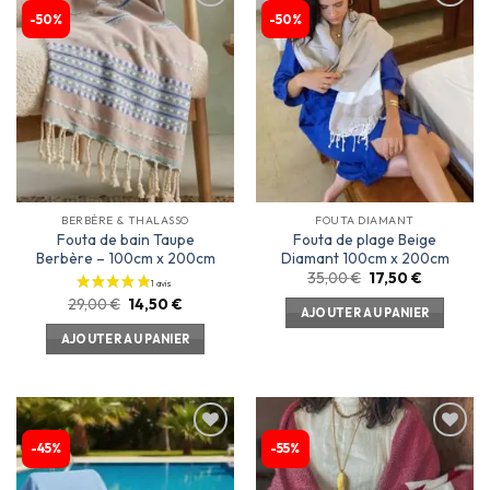
-50%
-50%
Ajouter
Ajouter
à la
à la
liste
liste
d’envies
d’envies
BERBÈRE & THALASSO
FOUTA DIAMANT
Fouta de bain Taupe
Fouta de plage Beige
Berbère – 100cm x 200cm
Diamant 100cm x 200cm
35,00
€
17,50
€
29,00
€
14,50
€
AJOUTER AU PANIER
AJOUTER AU PANIER
-45%
-55%
Ajouter
Ajouter
à la
à la
liste
liste