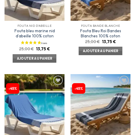
FOUTA NID D'ABEILLE
FOUTA BANDE BLANCHE
Fouta bleu marine nid
Fouta Bleu Roi Bandes
d’abeille 100% coton
Blanches 100% coton
25,00
€
13,75
€
25,00
€
13,75
€
AJOUTER AU PANIER
AJOUTER AU PANIER
-45%
-45%
Ajouter
Ajouter
3 avis
à la
à la
liste
liste
d’envies
d’envies