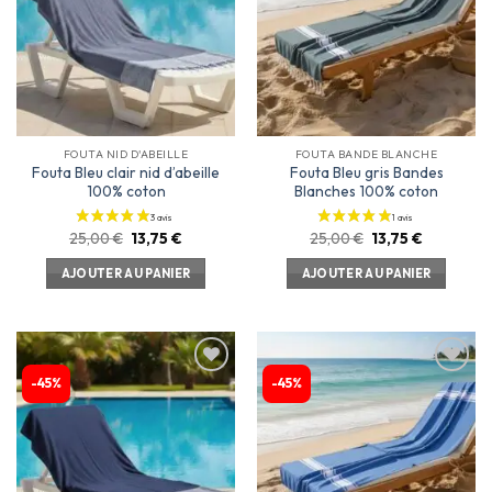
d’envies
d’envies
4 avis
FOUTA NID D'ABEILLE
FOUTA BANDE BLANCHE
Fouta Bleu clair nid d’abeille
Fouta Bleu gris Bandes
100% coton
Blanches 100% coton
25,00
€
13,75
€
25,00
€
13,75
€
AJOUTER AU PANIER
AJOUTER AU PANIER
-45%
-45%
Ajouter
Ajouter
à la
à la
liste
liste
d’envies
d’envies