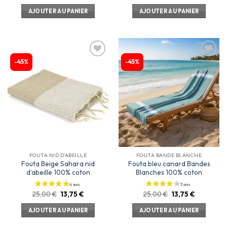
AJOUTER AU PANIER
AJOUTER AU PANIER
-45%
-45%
Ajouter
Ajouter
à la
à la
liste
liste
d’envies
d’envies
FOUTA NID D'ABEILLE
FOUTA BANDE BLANCHE
Fouta Beige Sahara nid
Fouta bleu canard Bandes
d’abeille 100% coton
Blanches 100% coton
25,00
€
13,75
€
25,00
€
13,75
€
AJOUTER AU PANIER
AJOUTER AU PANIER