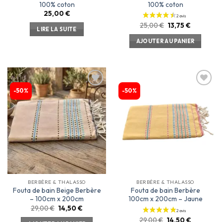
100% coton
100% coton
25,00
€
25,00
€
13,75
€
LIRE LA SUITE
AJOUTER AU PANIER
-50%
-50%
Ajouter
Ajouter
à la
à la
liste
liste
d’envies
d’envies
BERBÈRE & THALASSO
BERBÈRE & THALASSO
Fouta de bain Beige Berbère
Fouta de bain Berbère
– 100cm x 200cm
100cm x 200cm – Jaune
29,00
€
14,50
€
29,00
€
14,50
€