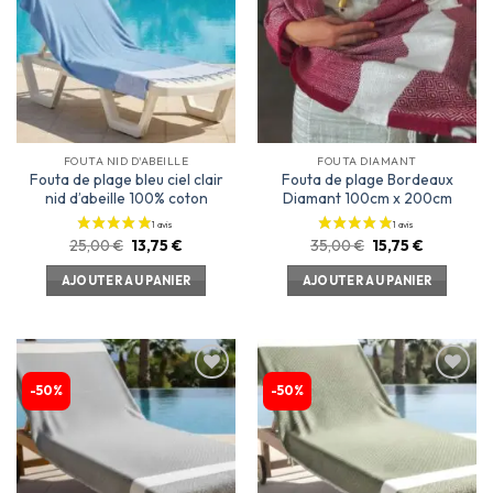
d’envies
d’envies
FOUTA NID D'ABEILLE
FOUTA DIAMANT
Fouta de plage bleu ciel clair
Fouta de plage Bordeaux
nid d’abeille 100% coton
Diamant 100cm x 200cm
1 avis
25,00
€
13,75
€
35,00
€
15,75
€
AJOUTER AU PANIER
AJOUTER AU PANIER
-50%
-50%
Ajouter
Ajouter
à la
à la
liste
liste
d’envies
d’envies