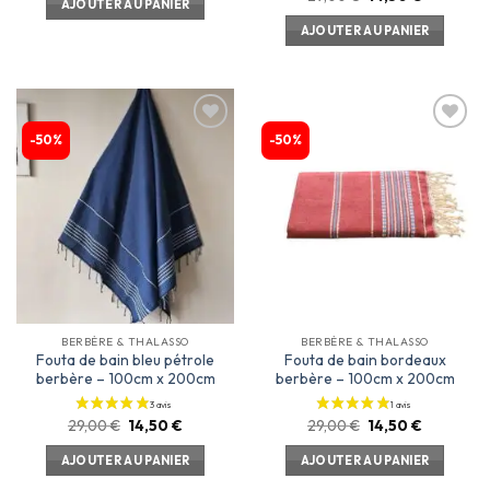
AJOUTER AU PANIER
AJOUTER AU PANIER
-50%
-50%
Ajouter
Ajouter
à la
à la
liste
liste
d’envies
d’envies
3 avis
BERBÈRE & THALASSO
BERBÈRE & THALASSO
Fouta de bain bleu pétrole
Fouta de bain bordeaux
berbère – 100cm x 200cm
berbère – 100cm x 200cm
29,00
€
14,50
€
29,00
€
14,50
€
AJOUTER AU PANIER
AJOUTER AU PANIER