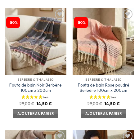
-50%
-50%
Ajouter
Ajouter
à la
à la
liste
liste
d’envies
d’envies
BERBÈRE & THALASSO
BERBÈRE & THALASSO
Fouta de bain Noir Berbère
Fouta de bain Rose poudré
100cm x 200cm
Berbère 100cm x 200cm
29,00
€
14,50
€
29,00
€
14,50
€
AJOUTER AU PANIER
AJOUTER AU PANIER
6 avis