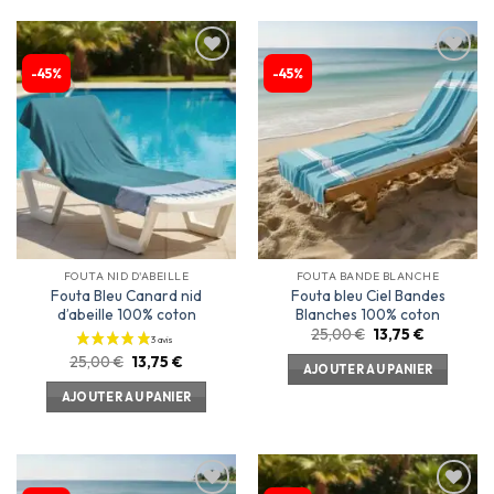
-45%
-45%
Ajouter
Ajouter
à la
à la
liste
liste
d’envies
d’envies
FOUTA NID D'ABEILLE
FOUTA BANDE BLANCHE
Fouta Bleu Canard nid
Fouta bleu Ciel Bandes
d’abeille 100% coton
Blanches 100% coton
25,00
€
13,75
€
25,00
€
13,75
€
AJOUTER AU PANIER
AJOUTER AU PANIER
9 avis