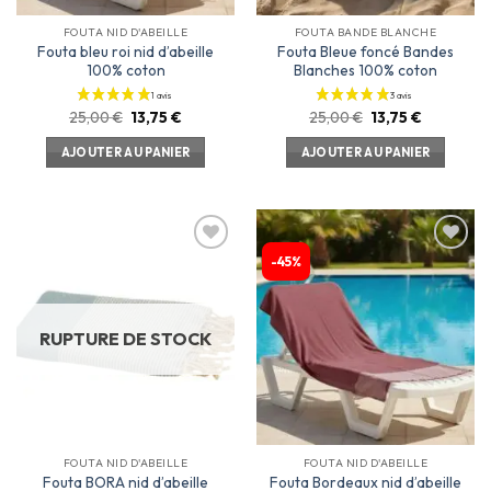
FOUTA NID D'ABEILLE
FOUTA BANDE BLANCHE
Fouta bleu roi nid d’abeille
Fouta Bleue foncé Bandes
100% coton
Blanches 100% coton
25,00
€
13,75
€
25,00
€
13,75
€
AJOUTER AU PANIER
AJOUTER AU PANIER
-45%
Ajouter
Ajouter
à la
à la
liste
liste
d’envies
d’envies
RUPTURE DE STOCK
FOUTA NID D'ABEILLE
FOUTA NID D'ABEILLE
Fouta BORA nid d’abeille
Fouta Bordeaux nid d’abeille