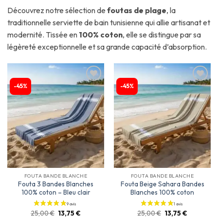
Découvrez notre sélection de
foutas de plage
, la
traditionnelle serviette de bain tunisienne qui allie artisanat et
modernité. Tissée en
100% coton
, elle se distingue par sa
légèreté exceptionnelle et sa grande capacité d’absorption.
-45%
-45%
Ajouter
Ajouter
à la
à la
liste
liste
d’envies
d’envies
FOUTA BANDE BLANCHE
FOUTA BANDE BLANCHE
Fouta 3 Bandes Blanches
Fouta Beige Sahara Bandes
100% coton – Bleu clair
Blanches 100% coton
25,00
€
13,75
€
25,00
€
13,75
€