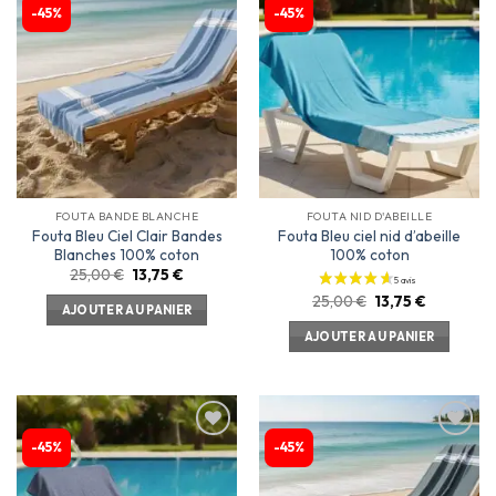
-45%
-45%
Ajouter
Ajouter
à la
à la
liste
liste
d’envies
d’envies
FOUTA BANDE BLANCHE
FOUTA NID D'ABEILLE
Fouta Bleu Ciel Clair Bandes
Fouta Bleu ciel nid d’abeille
Blanches 100% coton
100% coton
25,00
€
13,75
€
25,00
€
13,75
€
AJOUTER AU PANIER
AJOUTER AU PANIER
-45%
-45%
Ajouter
Ajouter
à la
à la
liste
liste