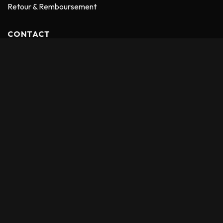
Retour & Remboursement
CONTACT
ADRESSE :
9 rue Jean Maridor 75015 Paris – France
EMAIL :
contact@fouta619.com
Téléphone :
0666746248
Fouta619
© Copyright - 2026 Tous droits réservés
Soyez les premiers à recevoir nos offres