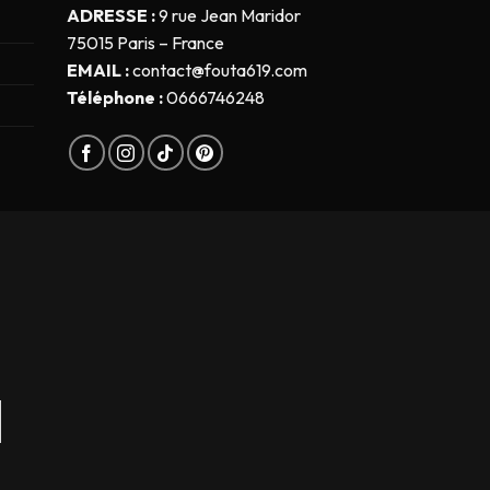
ADRESSE :
9 rue Jean Maridor
75015 Paris – France
EMAIL :
contact@fouta619.com
Téléphone :
0666746248
s