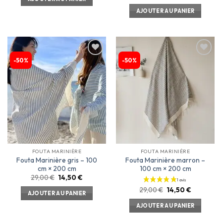
AJOUTER AU PANIER
-50%
-50%
Ajouter
Ajouter
à la
à la
liste
liste
d’envies
d’envies
FOUTA MARINIÈRE
FOUTA MARINIÈRE
Fouta Marinière gris – 100
Fouta Marinière marron –
cm × 200 cm
100 cm × 200 cm
29,00
€
14,50
€
29,00
€
14,50
€
AJOUTER AU PANIER
AJOUTER AU PANIER