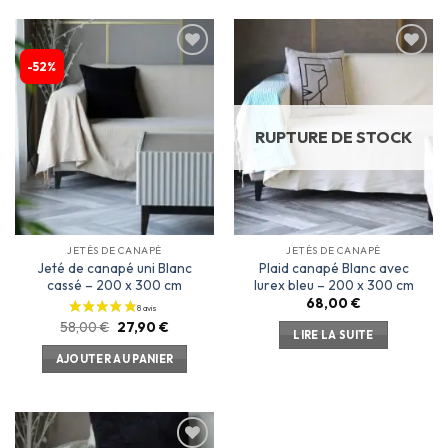
-52%
Ajouter
Ajouter
à la
à la
liste
liste
d’envies
d’envies
RUPTURE DE STOCK
JETÉS DE CANAPÉ
JETÉS DE CANAPÉ
Jeté de canapé uni Blanc
Plaid canapé Blanc avec
cassé – 200 x 300 cm
lurex bleu – 200 x 300 cm
68,00
€
58,00
€
27,90
€
LIRE LA SUITE
AJOUTER AU PANIER