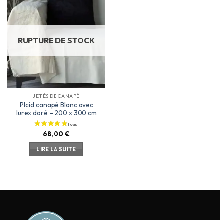
Ajouter
à la
liste
d’envies
RUPTURE DE STOCK
JETÉS DE CANAPÉ
Plaid canapé Blanc avec
lurex doré – 200 x 300 cm
68,00
€
LIRE LA SUITE