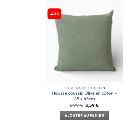
-40%
Ajouter
à la
liste
d’envies
HOUSSES DE COUSSIN
Housse coussin Olive en coton –
45 x 45cm
5,99
€
3,59
€
AJOUTER AU PANIER