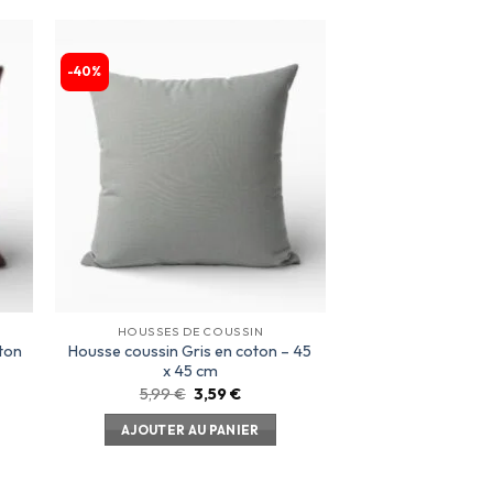
-40%
ter
Ajouter
a
à la
te
liste
ies
d’envies
HOUSSES DE COUSSIN
ton
Housse coussin Gris en coton – 45
x 45 cm
5,99
€
3,59
€
AJOUTER AU PANIER