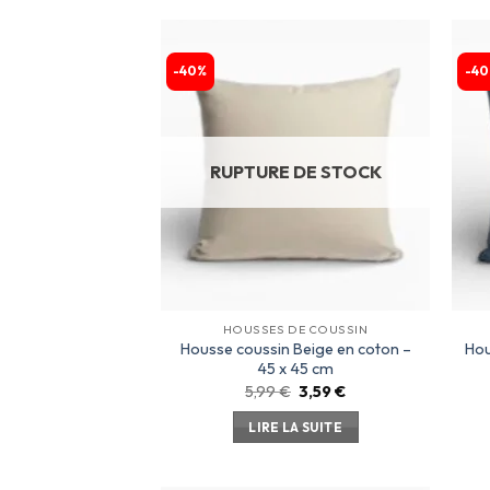
-40%
-40
Ajouter
à la
liste
d’envies
RUPTURE DE STOCK
HOUSSES DE COUSSIN
Housse coussin Beige en coton –
Hou
45 x 45 cm
5,99
€
3,59
€
LIRE LA SUITE