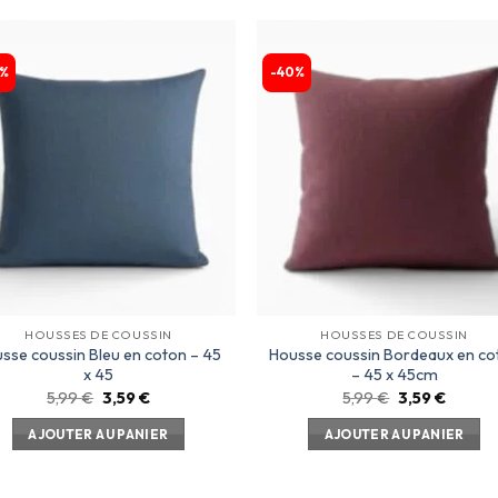
%
-40%
Ajouter
Ajou
à la
à l
liste
lis
d’envies
d’env
HOUSSES DE COUSSIN
HOUSSES DE COUSSIN
sse coussin Bleu en coton – 45
Housse coussin Bordeaux en co
x 45
– 45 x 45cm
5,99
€
3,59
€
5,99
€
3,59
€
AJOUTER AU PANIER
AJOUTER AU PANIER