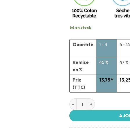
66 en stock
Quantité
1 - 3
4 - 14
Remise
45 %
47 %
en %
Prix
13,75
€
13,2
(TTC)
AJO