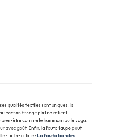
es qualités textiles sont uniques, la
au car son tissage plat ne retient
s de bien-être comme le hammam ou le yoga.
eur avec goût. Enfin, la fouta taupe peut
ez notre article :
La fouta bandes