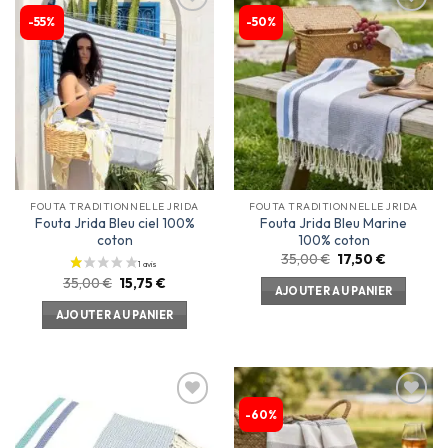
-55%
-50%
Ajouter
Ajouter
à la
à la
liste
liste
d’envies
d’envies
FOUTA TRADITIONNELLE JRIDA
FOUTA TRADITIONNELLE JRIDA
Fouta Jrida Bleu ciel 100%
Fouta Jrida Bleu Marine
coton
100% coton
35,00
€
17,50
€
35,00
€
15,75
€
AJOUTER AU PANIER
AJOUTER AU PANIER
-60%
Ajouter
Ajouter
à la
à la
liste
liste