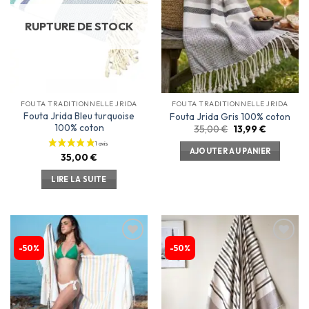
d’envies
d’envies
RUPTURE DE STOCK
FOUTA TRADITIONNELLE JRIDA
FOUTA TRADITIONNELLE JRIDA
Fouta Jrida Bleu turquoise
Fouta Jrida Gris 100% coton
100% coton
35,00
€
13,99
€
AJOUTER AU PANIER
35,00
€
LIRE LA SUITE
-50%
-50%
Ajouter
Ajouter
à la
à la
liste
liste
d’envies
d’envies