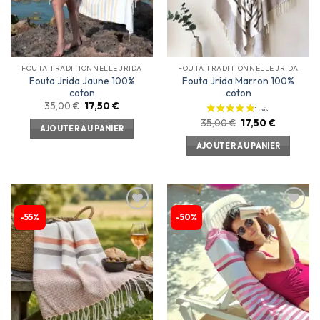
FOUTA TRADITIONNELLE JRIDA
FOUTA TRADITIONNELLE JRIDA
1 avis
Fouta Jrida Jaune 100%
Fouta Jrida Marron 100%
coton
coton
35,00
€
17,50
€
35,00
€
17,50
€
AJOUTER AU PANIER
AJOUTER AU PANIER
-55%
-50%
Ajouter
Ajouter
à la
à la
liste
liste
d’envies
d’envies