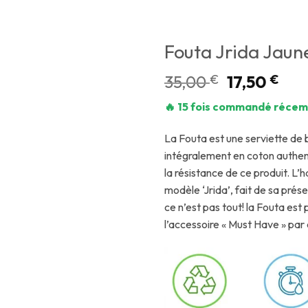
Fouta Jrida Jaun
35,00
€
17,50
€
🔥 15 fois commandé récem
La Fouta est une serviette de 
intégralement en coton authen
la résistance de ce produit. L’
modèle ‘Jrida’, fait de sa pré
ce n’est pas tout! la Fouta est 
l’accessoire « Must Have » par