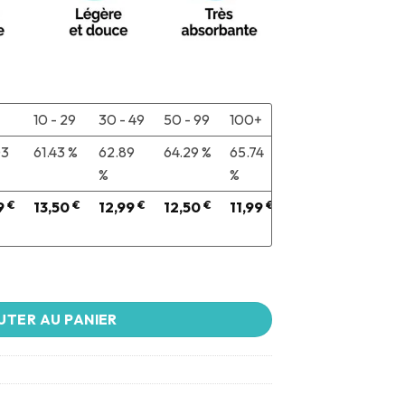
10 - 29
30 - 49
50 - 99
100+
03
61.43 %
62.89
64.29 %
65.74
%
%
9
€
13,50
€
12,99
€
12,50
€
11,99
€
UTER AU PANIER