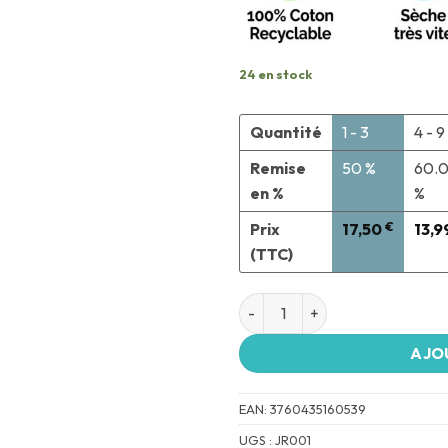
24 en stock
Quantité
1 - 3
4 - 9
Remise
50 %
60.
en %
%
Prix
17,50
€
13,9
(TTC)
AJO
EAN:
3760435160539
UGS :
JR001