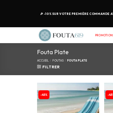
🎉 -10% SUR VOTRE PREMIÈRE COMMANDE AV
PROMOTIONS
Fouta Plate
ACCUEIL
/
FOUTAS
/
FOUTA PLATE
FILTRER
-45%
-45
Ajouter
à la
liste
d’envies