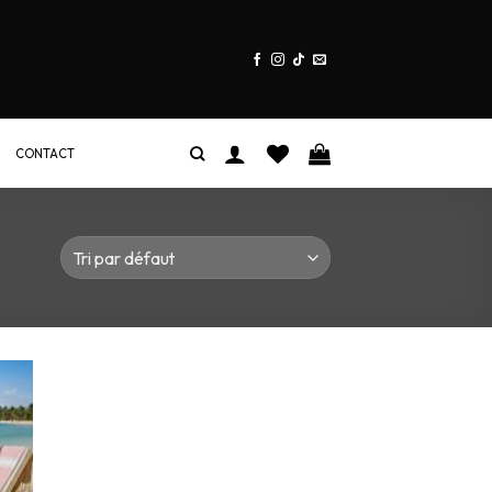
CONTACT
ter
a
te
ies