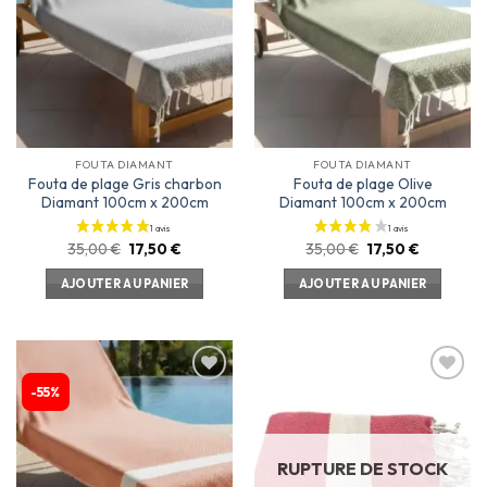
d’envies
d’envies
FOUTA DIAMANT
FOUTA DIAMANT
Fouta de plage Gris charbon
Fouta de plage Olive
Diamant 100cm x 200cm
Diamant 100cm x 200cm
35,00
€
17,50
€
35,00
€
17,50
€
AJOUTER AU PANIER
AJOUTER AU PANIER
-55%
Ajouter
Ajouter
à la
à la
liste
liste
d’envies
d’envies
RUPTURE DE STOCK