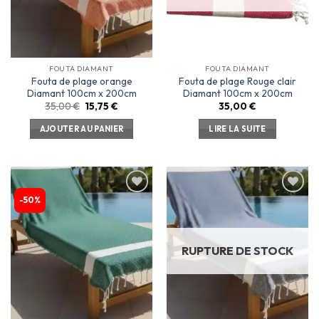
FOUTA DIAMANT
FOUTA DIAMANT
Fouta de plage orange
Fouta de plage Rouge clair
Diamant 100cm x 200cm
Diamant 100cm x 200cm
35,00
€
15,75
€
35,00
€
AJOUTER AU PANIER
LIRE LA SUITE
-50%
Ajouter
Ajouter
à la
à la
liste
liste
d’envies
d’envies
RUPTURE DE STOCK