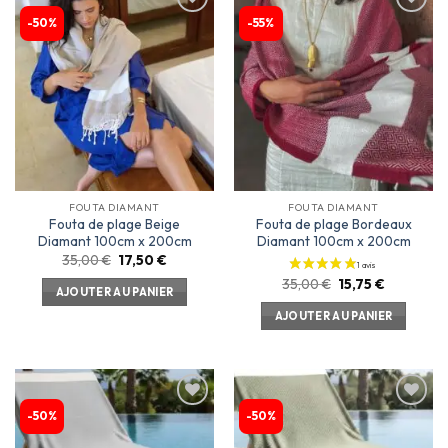
-50%
-55%
Ajouter
Ajouter
à la
à la
liste
liste
d’envies
d’envies
FOUTA DIAMANT
FOUTA DIAMANT
Fouta de plage Beige
Fouta de plage Bordeaux
Diamant 100cm x 200cm
Diamant 100cm x 200cm
35,00
€
17,50
€
35,00
€
15,75
€
AJOUTER AU PANIER
AJOUTER AU PANIER
-50%
-50%
Ajouter
Ajouter
à la
à la
liste
liste