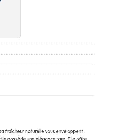
 sa fraîcheur naturelle vous enveloppent
tile possède une élégance rare. Elle offre