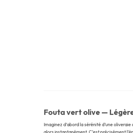
Fouta vert olive — Légè
Imaginez d’abord la sérénité d’une oliveraie
alors instantanément. C’est précisément l’ém