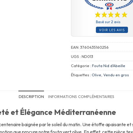
Basé sur 2 avis
VOIR LES AVIS
EAN:
3760435160256
UGS :
ND013
Catégorie :
Fouta Nid d'Abeille
Étiquettes :
Olive
,
Vendu en gros
DESCRIPTION
INFORMATIONS COMPLÉMENTAIRES
reté et Élégance Méditerranéenne
 centenaire baignée par le soleil du matin. Une étoffe apaisante et
otion que procure notre fouta vert olive. En effet, cette pièce tex