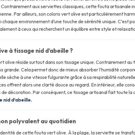
Contrairement aux serviettes classiques, cette fouta artisanale inca
nne. Par ailleurs, son coloris vert olive est particulièrement harm
si chaque environnement d’une touche de sérénité unique. C’est pou
alement à ceux qui recherchent un équilibre entre style et relaxati
ive à tissage
nid d’abeille
?
 olive réside surtout dans son tissage unique. Contrairement au tis
s grande. Cela permet donc de mieux absorber l’humidité corporell
lle sèche à une vitesse fulgurante grâce à sa respirabilité naturell
es offrent alors une clarté douce au regard. En intérieur, elle co
s de décoration. Par conséquent, ce tissage artisanal fait toute la
 nid d’abeille
.
non polyvalent au quotidien
entité de cette fouta vert olive. À la plage, la serviette se transf