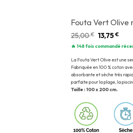
Fouta Vert Olive 
25,00
€
13,75
€
🔥 148 fois commandé réc
La Fouta Vert Olive est une se
Fabriquée en 100 % coton avec u
absorbante et sèche très rapi
parfaite pour la plage, la pisc
Taille : 100 x 200 cm.