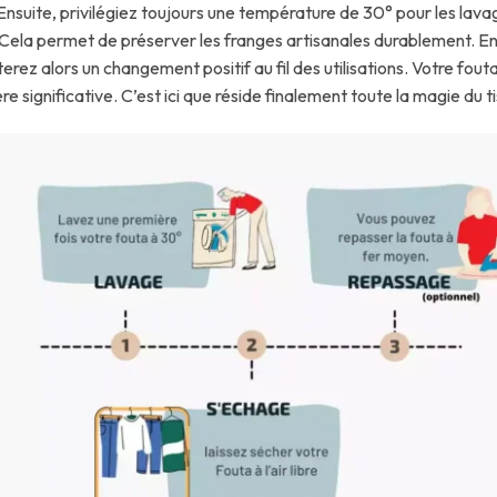
. Ensuite, privilégiez toujours une température de 30° pour les la
re. Cela permet de préserver les franges artisanales durablement. E
aterez alors un changement positif au fil des utilisations. Votre fo
gnificative. C’est ici que réside finalement toute la magie du tis