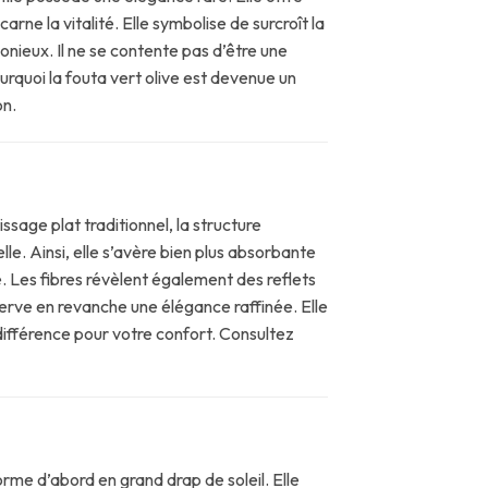
rne la vitalité. Elle symbolise de surcroît la
onieux. Il ne se contente pas d’être une
rquoi la fouta vert olive est devenue un
on.
sage plat traditionnel, la structure
e. Ainsi, elle s’avère bien plus absorbante
e. Les fibres révèlent également des reflets
nserve en revanche une élégance raffinée. Elle
 différence pour votre confort. Consultez
orme d’abord en grand drap de soleil. Elle