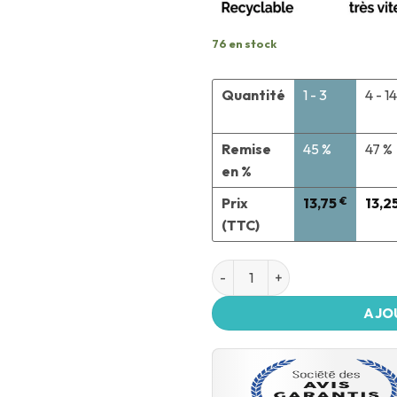
76 en stock
Quantité
1 - 3
4 - 14
Remise
45 %
47 %
en %
Prix
13,75
€
13,2
(TTC)
AJO