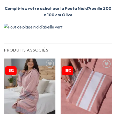
Complétez votre achat par la Fouta Nid d’Abeille 200
x 100 cm Olive
PRODUITS ASSOCIÉS
-55%
-55%
Ajouter
Ajouter
à la
à la
liste
liste
d’envies
d’envies