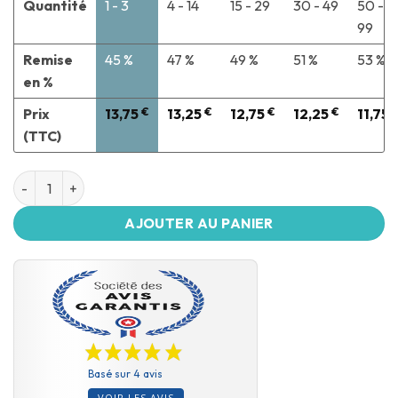
Quantité
1 - 3
4 - 14
15 - 29
30 - 49
50 -
99
Remise
45 %
47 %
49 %
51 %
53 %
en %
Prix
13,75
€
13,25
€
12,75
€
12,25
€
11,75
(TTC)
AJOUTER AU PANIER
Basé sur 4 avis
VOIR LES AVIS