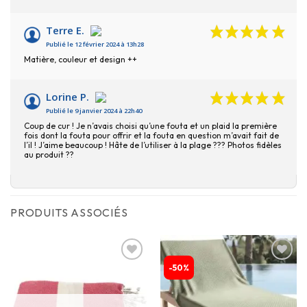
Terre E.
Publié le 12 février 2024 à 13h28
Matière, couleur et design ++
Lorine P.
Publié le 9 janvier 2024 à 22h40
Coup de cur ! Je n’avais choisi qu’une fouta et un plaid la première
fois dont la fouta pour offrir et la fouta en question m’avait fait de
l’il ! J’aime beaucoup ! Hâte de l’utiliser à la plage ??? Photos fidèles
au produit ??
PRODUITS ASSOCIÉS
-50%
Ajouter
Ajouter
à la
à la
liste
liste
d’envies
d’envies