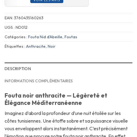
EAN:
3760435160263
UGS :
ND012
Catégories :
Fouta Nid d'Abeille
,
Foutas
Étiquettes :
Anthracite
,
Noir
DESCRIPTION
INFORMATIONS COMPLÉMENTAIRES
Fouta noir anthracite — Légèreté et
Élégance Méditerranéenne
Imaginez d’abord la profondeur d’une nuit étoilée sur les
côtes tunisiennes. Une étoffe sobre et sa puissance visuelle
vous enveloppent alors instantanément. C’est précisément
l’émotion que procure notre fouta noir anthracite. En effet,