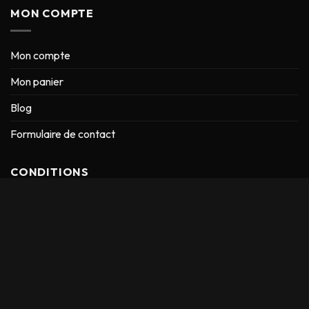
MON COMPTE
Mon compte
Mon panier
Blog
Formulaire de contact
CONDITIONS
Conditions générales de vente
Mentions Légales
Conditions d’expédition
Retour & Remboursement