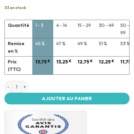
33 en stock
Quantité
1 - 3
4 - 14
15 - 29
30 - 49
50 -
99
Remise
45 %
47 %
49 %
51 %
53 %
en %
Prix
13,75
€
13,25
€
12,75
€
12,25
€
11,75
(TTC)
AJOUTER AU PANIER