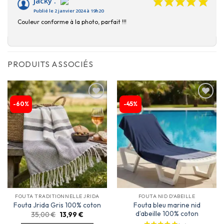
Jacky .
Publié le 2 janvier 2024 à 19h20
Couleur conforme à la photo, parfait !!!
PRODUITS ASSOCIÉS
-60%
-45%
Ajouter
Ajouter
à la
à la
liste
liste
d’envies
d’envies
FOUTA TRADITIONNELLE JRIDA
FOUTA NID D'ABEILLE
Fouta bleu marine nid
Fouta Jrida Gris 100% coton
d’abeille 100% coton
35,00
€
13,99
€