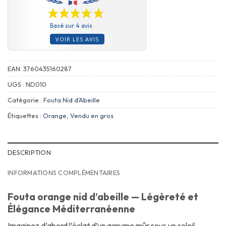
Basé sur 4 avis
VOIR LES AVIS
EAN:
3760435160287
UGS :
ND010
Catégorie :
Fouta Nid d'Abeille
Étiquettes :
Orange
,
Vendu en gros
DESCRIPTION
INFORMATIONS COMPLÉMENTAIRES
Fouta orange nid d’abeille — Légèreté et
Élégance Méditerranéenne
Imaginez d’abord l’éclat d’un agrume mûr sous un soleil