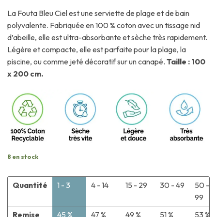
La Fouta Bleu Ciel est une serviette de plage et de bain
polyvalente. Fabriquée en 100 % coton avec un tissage nid
d’abeille, elle est ultra-absorbante et sèche très rapidement.
Légère et compacte, elle est parfaite pour la plage, la
piscine, ou comme jeté décoratif sur un canapé.
Taille : 100
x 200 cm.
8 en stock
Quantité
1 - 3
4 - 14
15 - 29
30 - 49
50 -
99
Remise
45 %
47 %
49 %
51 %
53 %