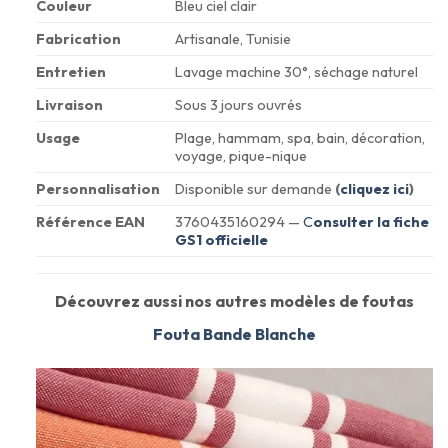
Couleur
Bleu ciel clair
Fabrication
Artisanale, Tunisie
Entretien
Lavage machine 30°, séchage naturel
Livraison
Sous 3 jours ouvrés
Usage
Plage, hammam, spa, bain, décoration,
voyage, pique-nique
Personnalisation
Disponible sur demande
(
cliquez ici
)
Référence EAN
3760435160294 —
C
onsulter la fiche
GS1 officielle
Découvrez aussi nos autres modèles de foutas
Fouta Bande Blanche