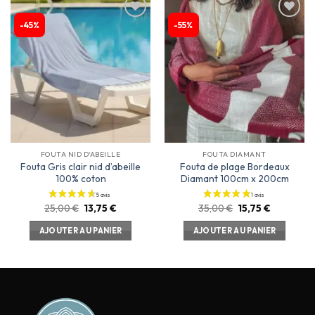
-45%
-55%
Ajouter
Ajouter
à la
à la
liste
liste
d’envies
d’envies
FOUTA NID D'ABEILLE
FOUTA DIAMANT
Fouta Gris clair nid d’abeille
Fouta de plage Bordeaux
100% coton
Diamant 100cm x 200cm
25,00
€
13,75
€
35,00
€
15,75
€
AJOUTER AU PANIER
AJOUTER AU PANIER