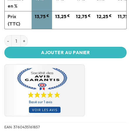
en %
Prix
13,75
€
13,25
€
12,75
€
12,25
€
11,75
(TTC)
AJOUTER AU PANIER
Basé sur 1 avis
VOIR LES AVIS
EAN:
3760435161857