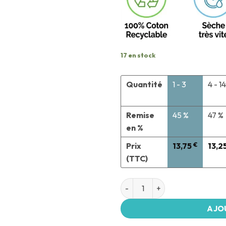
17 en stock
Quantité
1 - 3
4 - 14
Remise
45 %
47 %
en %
Prix
13,75
€
13,2
(TTC)
AJO