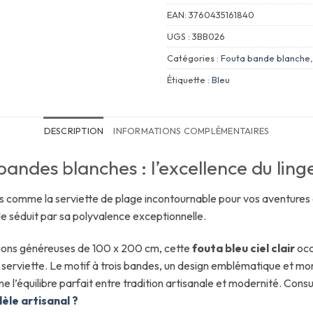
EAN:
3760435161840
UGS :
3BB026
Catégories :
Fouta bande blanche
Étiquette :
Bleu
DESCRIPTION
INFORMATIONS COMPLÉMENTAIRES
 bandes blanches : l’excellence du lin
 comme la serviette de plage incontournable pour vos aventures 
elle séduit par sa polyvalence exceptionnelle.
sions généreuses de 100 x 200 cm, cette
fouta bleu ciel clair
occ
e serviette. Le motif à trois bandes, un design emblématique et 
 l’équilibre parfait entre tradition artisanale et modernité. Consul
èle artisanal ?