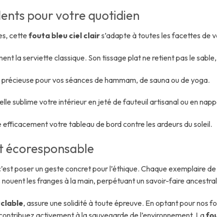
lents pour votre quotidien
es, cette
fouta bleu ciel clair
s’adapte à toutes les facettes de vo
t la serviette classique. Son tissage plat ne retient pas le sable
iée précieuse pour vos séances de hammam, de sauna ou de yoga.
lle sublime votre intérieur en jeté de fauteuil artisanal ou en nap
 efficacement votre tableau de bord contre les ardeurs du soleil.
et écoresponsable
 c’est poser un geste concret pour l’éthique. Chaque exemplaire de
 nouent les franges à la main, perpétuant un savoir-faire ancestral
clable
, assure une solidité à toute épreuve. En optant pour nos 
et contribuez activement à la sauvegarde de l’environnement. La
fou