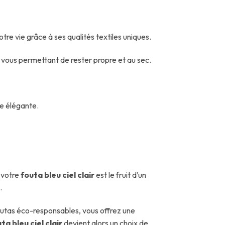
tre vie grâce à ses qualités textiles uniques.
, vous permettant de rester propre et au sec.
pe élégante.
 votre
fouta bleu ciel clair
est le fruit d’un
.
foutas éco-responsables, vous offrez une
ta bleu ciel clair
devient alors un choix de