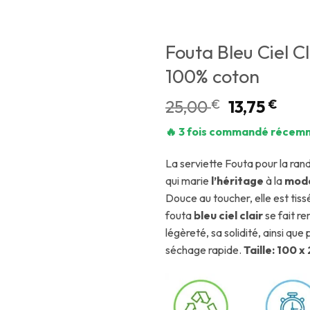
Fouta Bleu Ciel C
100% coton
25,00
€
13,75
€
🔥 3 fois commandé récemm
La serviette Fouta pour la ra
qui marie
l’héritage
à la
mode
Douce au toucher, elle est tis
fouta
bleu ciel clair
se fait r
légèreté, sa solidité, ainsi qu
séchage rapide.
Taille: 100 