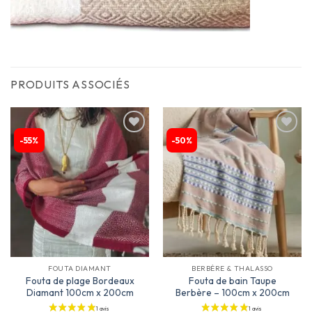
PRODUITS ASSOCIÉS
-55%
-50%
Ajouter
Ajouter
à la
à la
liste
liste
d’envies
d’envies
FOUTA DIAMANT
BERBÈRE & THALASSO
Fouta de plage Bordeaux
Fouta de bain Taupe
Diamant 100cm x 200cm
Berbère – 100cm x 200cm