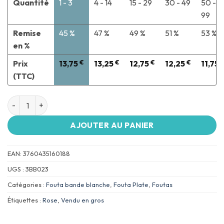
Quantité
1 - 3
4 - 14
15 - 29
30 - 49
50 -
99
Remise
45 %
47 %
49 %
51 %
53 %
en %
Prix
13,75
€
13,25
€
12,75
€
12,25
€
11,75
(TTC)
AJOUTER AU PANIER
EAN:
3760435160188
UGS :
3BB023
Catégories :
Fouta bande blanche
,
Fouta Plate
,
Foutas
Étiquettes :
Rose
,
Vendu en gros