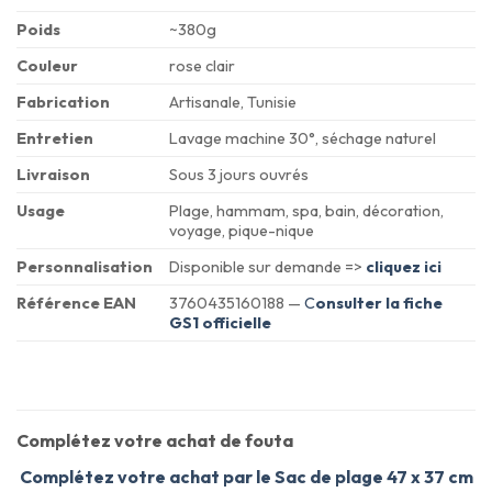
Poids
~380g
Couleur
rose clair
Fabrication
Artisanale, Tunisie
Entretien
Lavage machine 30°, séchage naturel
Livraison
Sous 3 jours ouvrés
Usage
Plage, hammam, spa, bain, décoration,
voyage, pique-nique
Personnalisation
Disponible sur demande =>
cliquez ici
Référence EAN
3760435160188 —
C
onsulter la fiche
GS1 officielle
Complétez votre achat de fouta
Complétez votre achat par le Sac de plage 47 x 37 cm