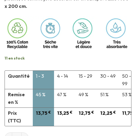
x 200 cm.
11 en stock
Quantité
1 - 3
4 - 14
15 - 29
30 - 49
50 -
99
Remise
45 %
47 %
49 %
51 %
53 %
en %
Prix
13,75
€
13,25
€
12,75
€
12,25
€
11,75
(TTC)