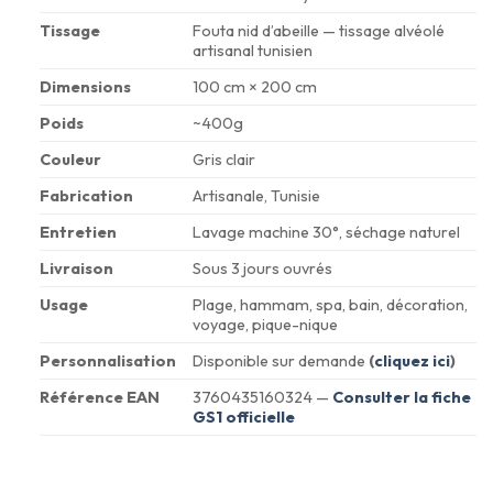
Tissage
Fouta nid d’abeille — tissage alvéolé
artisanal tunisien
Dimensions
100 cm × 200 cm
Poids
~400g
Couleur
Gris clair
Fabrication
Artisanale, Tunisie
Entretien
Lavage machine 30°, séchage naturel
Livraison
Sous 3 jours ouvrés
Usage
Plage, hammam, spa, bain, décoration,
voyage, pique-nique
Personnalisation
Disponible sur demande
(
cliquez ici
)
Référence EAN
3760435160324 —
Consulter la fiche
GS1 officielle