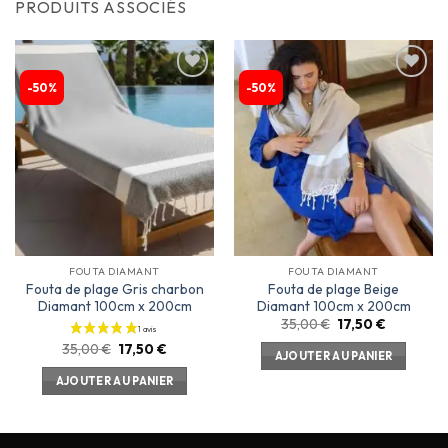
PRODUITS ASSOCIÉS
-50%
-50%
Ajouter
Ajouter
à la
à la
liste
liste
d’envies
d’envies
FOUTA DIAMANT
FOUTA DIAMANT
Fouta de plage Gris charbon
Fouta de plage Beige
Diamant 100cm x 200cm
Diamant 100cm x 200cm
35,00
€
17,50
€
35,00
€
17,50
€
AJOUTER AU PANIER
AJOUTER AU PANIER