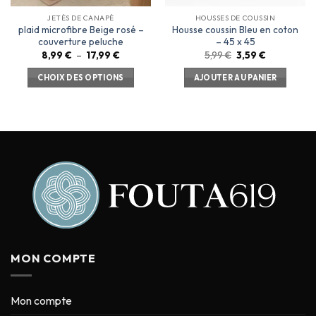
JETÉS DE CANAPÉ
HOUSSES DE COUSSIN
plaid microfibre Beige rosé –
Housse coussin Bleu en coton
couverture peluche
– 45 x 45
8,99
€
–
17,99
€
5,99
€
3,59
€
CHOIX DES OPTIONS
AJOUTER AU PANIER
MON COMPTE
Mon compte