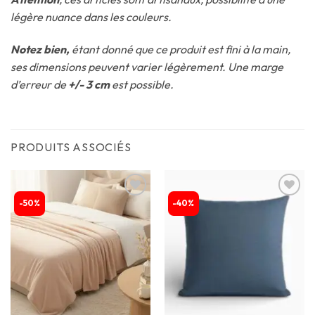
légère nuance dans les couleurs.
Notez bien,
étant donné que ce produit est fini à la main,
ses dimensions peuvent varier légèrement. Une marge
d’erreur de
+/- 3 cm
est possible.
PRODUITS ASSOCIÉS
-50%
-40%
Ajouter
Ajouter
à la
à la
liste
liste
d’envies
d’envies