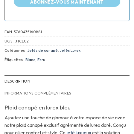
ABONNEZ-VOUS MAINTENANT
EAN:
3760435160881
UGS :
JTCL02
Catégories :
Jetés de canapé
,
Jetés Lurex
Étiquettes :
Blanc
,
Ecru
DESCRIPTION
INFORMATIONS COMPLÉMENTAIRES
Plaid canapé en lurex bleu
Ajoutez une touche de glamour à votre espace de vie avec
notre plaid canapé exclusif agrémenté de lurex doré. Conçu
pour allier confort et style. Ce
jeté luxueux
est la solution