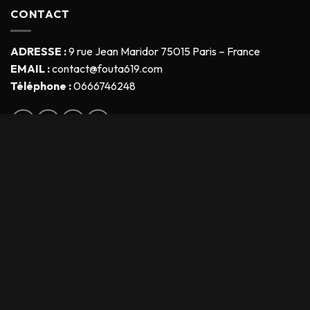
CONTACT
ADRESSE :
9 rue Jean Maridor 75015 Paris – France
EMAIL :
contact@fouta619.com
Téléphone :
0666746248
Fouta619
© Copyright - 2026 Tous droits réservés
Soyez les premiers à recevoir nos offres