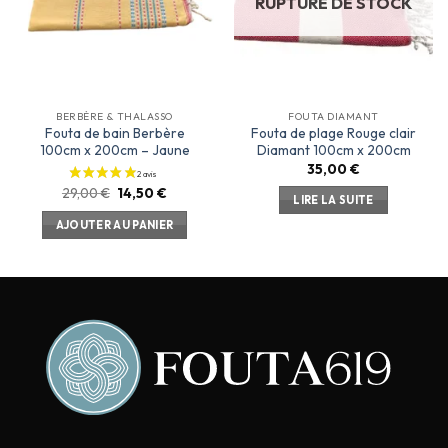
RUPTURE DE STOCK
BERBÈRE & THALASSO
FOUTA DIAMANT
Fouta de bain Berbère
Fouta de plage Rouge clair
100cm x 200cm – Jaune
Diamant 100cm x 200cm
35,00
€
29,00
€
14,50
€
LIRE LA SUITE
AJOUTER AU PANIER