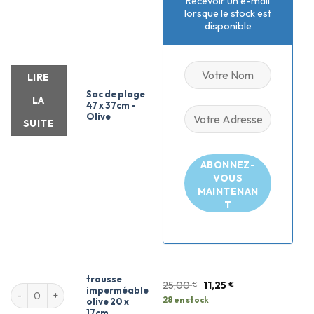
Recevoir un e-mail
lorsque le stock est
disponible
LIRE
Sac de plage
LA
47 x 37cm -
Olive
SUITE
ABONNEZ-
VOUS
MAINTENAN
T
trousse
25,00
€
11,25
€
imperméable
28 en stock
olive 20 x
17cm