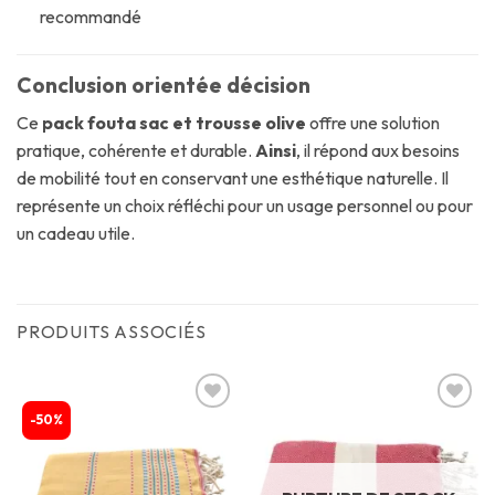
recommandé
Conclusion orientée décision
Ce
pack fouta sac et trousse olive
offre une solution
pratique, cohérente et durable.
Ainsi
, il répond aux besoins
de mobilité tout en conservant une esthétique naturelle. Il
représente un choix réfléchi pour un usage personnel ou pour
un cadeau utile.
PRODUITS ASSOCIÉS
-50%
Ajouter
Ajouter
à la
à la
liste
liste
d’envies
d’envies