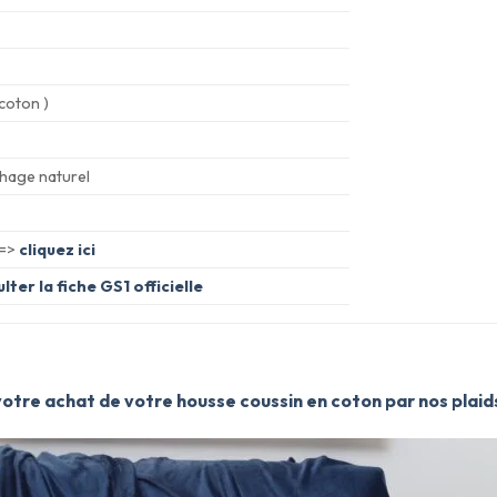
coton )
hage naturel
 =>
cliquez ici
lter la fiche GS1 officielle
tre achat de votre housse coussin en coton par nos plaid