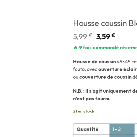
Housse coussin Bl
5,99
€
3,59
€
🔥 9 fois commandé récem
Housse de coussin
45×45 c
fouta, avec
ouverture éclair
ou
couverture de coussin
dé
N.B. : Il s’agit uniquement 
n’est pas fourni.
21 en stock
Quantité
1 - 2