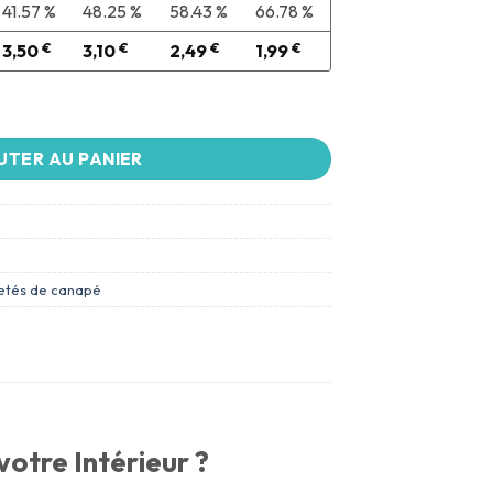
41.57 %
48.25 %
58.43 %
66.78 %
3,50
€
3,10
€
2,49
€
1,99
€
UTER AU PANIER
etés de canapé
otre Intérieur ?