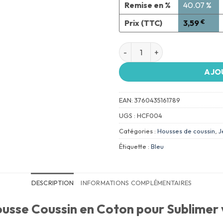
Remise en %
40.07 %
Prix (TTC)
3,59
€
AJO
EAN:
3760435161789
UGS :
HCF004
Catégories :
Housses de coussin
,
J
Étiquette :
Bleu
DESCRIPTION
INFORMATIONS COMPLÉMENTAIRES
usse Coussin en Coton pour Sublimer v