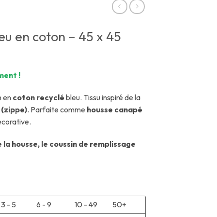
eu en coton – 45 x 45
ment !
m en
coton recyclé
bleu. Tissu inspiré de la
 (zippe)
. Parfaite comme
housse canapé
corative.
de la housse, le coussin de remplissage
3 - 5
6 - 9
10 - 49
50+