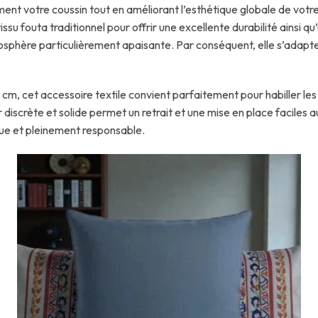
ent votre coussin tout en améliorant l’esthétique globale de votre
issu fouta traditionnel pour offrir une excellente durabilité ainsi q
osphère particulièrement apaisante. Par conséquent, elle s’adap
m, cet accessoire textile convient parfaitement pour habiller les 
r discrète et solide permet un retrait et une mise en place faciles a
ue et pleinement responsable.