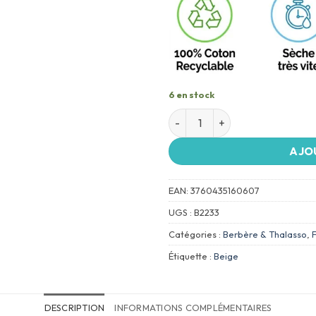
6 en stock
AJO
EAN:
3760435160607
UGS :
B2233
Catégories :
Berbère & Thalasso
,
Étiquette :
Beige
DESCRIPTION
INFORMATIONS COMPLÉMENTAIRES