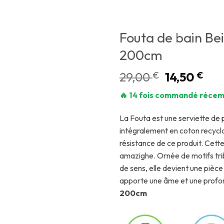
Fouta de bain Be
200cm
29,00
€
14,50
€
🔥 14 fois commandé récem
La Fouta est une serviette de 
intégralement en coton recycla
résistance de ce produit. Cette
amazighe. Ornée de motifs tr
de sens, elle devient une pièce
apporte une âme et une profon
200cm