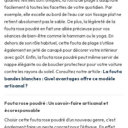
facilement à toutes les facettes de votre quotidien. Par
exemple, elle excelle au bord de l’eau car son tissage plat ne
retient absolument pas le sable. De plus, la légèreté de la
fouta rose poudré en fait une alliée précieuse pour vos
séances de bien-être comme le hammam ou le yoga. En
dehors de son rôle habituel, cette fouta de plage s’utilise
également en jeté de canapé pour décorer votre intérieur
avec goût. Enfin, la fouta rose poudré peut même servir de
nappe élégante ou de bouclier protecteur pour votre voiture
contre les rayons du soleil. Consultez notre article :
La fouta
bandes blanches : Quel avantages offre ce modèle
artisanal ?
Fouta rose poudré : Un savoir-faire artisanal et
écoresponsable
Choisir cette fouta rose poudré d’un nouveau genre, c’est
également faire un geste concret pour l’éthique. En effet,