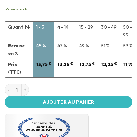
39 en stock
Quantité
1 - 3
4 - 14
15 - 29
30 - 49
50 -
99
Remise
45 %
47 %
49 %
51 %
53 %
en %
Prix
13,75
€
13,25
€
12,75
€
12,25
€
11,75
(TTC)
AJOUTER AU PANIER