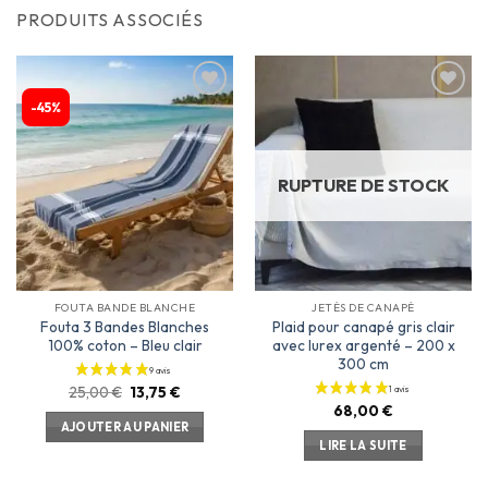
PRODUITS ASSOCIÉS
-45%
Ajouter
Ajouter
à la
à la
liste
liste
d’envies
d’envies
RUPTURE DE STOCK
FOUTA BANDE BLANCHE
JETÉS DE CANAPÉ
Fouta 3 Bandes Blanches
Plaid pour canapé gris clair
100% coton – Bleu clair
avec lurex argenté – 200 x
300 cm
25,00
€
13,75
€
68,00
€
AJOUTER AU PANIER
LIRE LA SUITE