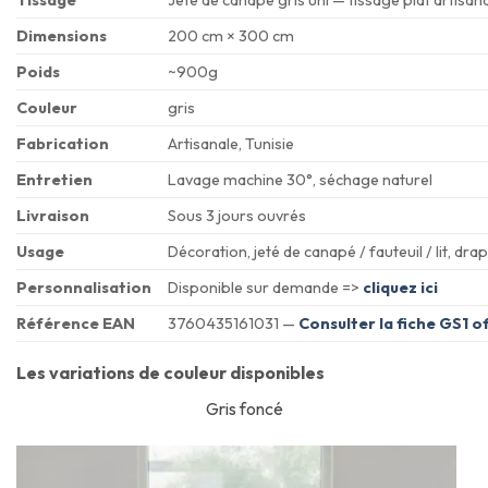
Tissage
Jeté de canapé gris uni — tissage plat artisana
Dimensions
200 cm × 300 cm
Poids
~900g
Couleur
gris
Fabrication
Artisanale, Tunisie
Entretien
Lavage machine 30°, séchage naturel
Livraison
Sous 3 jours ouvrés
Usage
Décoration, jeté de canapé / fauteuil / lit, dr
Personnalisation
Disponible sur demande =>
cliquez ici
Référence EAN
3760435161031 —
Consulter la fiche GS1 of
Les variations de couleur disponibles
Gris foncé