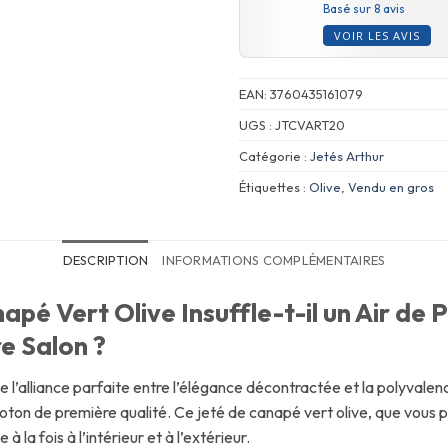
Basé sur 8 avis
VOIR LES AVIS
EAN:
3760435161079
UGS :
JTCVART20
Catégorie :
Jetés Arthur
Étiquettes :
Olive
,
Vendu en gros
DESCRIPTION
INFORMATIONS COMPLÉMENTAIRES
pé Vert Olive Insuffle-t-il un Air de 
e Salon ?
e l’alliance parfaite entre l’élégance décontractée et la polyvalen
 coton de première qualité. Ce jeté de canapé vert olive, que vous
 la fois à l’intérieur et à l’extérieur.