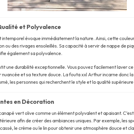
 Qualité et Polyvalence
et intemporel évoque immédiatement la nature. Ainsi, cette coule
lon ou des rivages ensoleillés. Sa capacité à servir de nappe de p
ifie également sa polyvalence.
antit une durabilité exceptionnelle. Vous pouvez facilement laver ce
 nuancée et sa texture douce. La fouta xxl Arthur incarne donc la 
umé, les personnes qui recherchent le style et la qualité supérieure
antes en Décoration
canapé vert olive comme un élément polyvalent et apaisant. C’est p
ntérieure afin de créer des ambiances uniques. Par exemple, les s
cassé, le crème ou le lin pour obtenir une atmosphère douce et cla