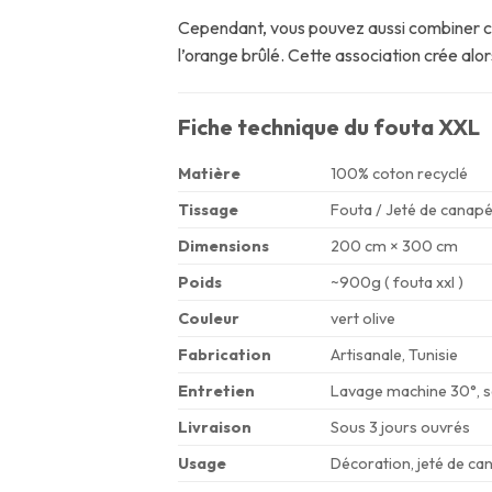
Cependant, vous pouvez aussi combiner ce 
l’orange brûlé. Cette association crée a
Fiche technique du fouta XXL
Matière
100% coton recyclé
Tissage
Fouta / Jeté de canapé 
Dimensions
200 cm × 300 cm
Poids
~900g ( fouta xxl )
Couleur
vert olive
Fabrication
Artisanale, Tunisie
Entretien
Lavage machine 30°, s
Livraison
Sous 3 jours ouvrés
Usage
Décoration, jeté de can