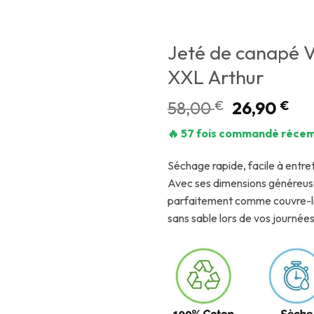
Jeté de canapé Ve
XXL Arthur
58,00
€
26,90
€
🔥 57 fois commandé réce
Séchage rapide, facile à entret
Avec ses dimensions généreus
parfaitement comme couvre-lit
sans sable lors de vos journées