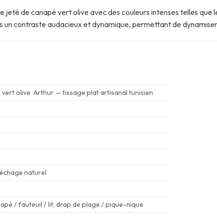
jeté de canapé vert olive avec des couleurs intenses telles que l
lors un contraste audacieux et dynamique, permettant de dynamise
vert olive Arthur — tissage plat artisanal tunisien
échage naturel
apé / fauteuil / lit, drap de plage / pique-nique