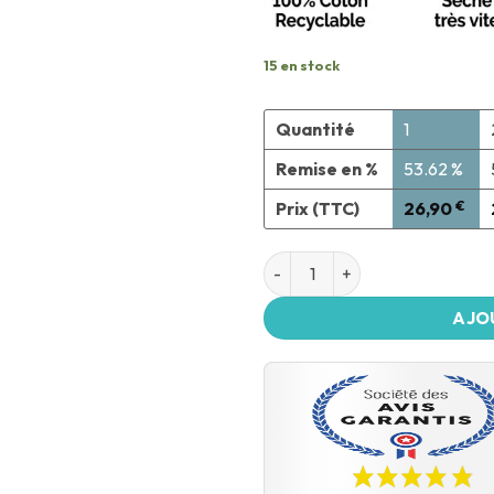
15 en stock
Quantité
1
Remise en %
53.62 %
Prix (TTC)
26,90
€
AJO