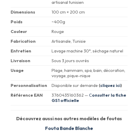
artisanal tunisien
Dimensions
100 cm × 200 cm
Poids
~400g
Couleur
Rouge
Fabrication
Artisanale, Tunisie
Entretien
Lavage machine 30°, séchage naturel
Livraison
Sous 3 jours ouvrés
Usage
Plage, hammam, spa, bain, décoration,
voyage, pique-nique
Personnalisation
Disponible sur demande
(
cliquez ici
)
Référence EAN
3760435160362 —
C
onsulter la fiche
GS1 officielle
Découvrez aussi nos autres modèles de foutas
Fouta Bande Blanche