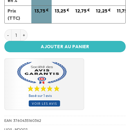
en %
Prix
13,75
€
13,25
€
12,75
€
12,25
€
11,75
(TTC)
AJOUTER AU PANIER
Basé sur 1 avis
VOIR LES AVIS
EAN:
3760435160362
UGS :
ND002