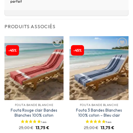
parfait
PRODUITS ASSOCIÉS
-45%
-45%
Ajouter
Ajouter
à la
à la
liste
liste
d’envies
d’envies
FOUTA BANDE BLANCHE
FOUTA BANDE BLANCHE
Fouta Rouge clair Bandes
Fouta 3 Bandes Blanches
Blanches 100% coton
100% coton – Bleu clair
25,00
€
13,75
€
25,00
€
13,75
€