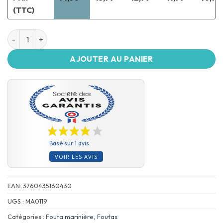
(TTC)
AJOUTER AU PANIER
Basé sur 1 avis
VOIR LES AVIS
EAN:
3760435160430
UGS :
MA0119
Catégories :
Fouta marinière
,
Foutas