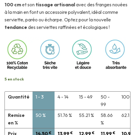
100 cm
et son
tissage artisanal
avec des franges nouées
à la main en font un accessoire polyvalent, idéal comme
serviette, paréo ou écharpe. Optez pour la nouvelle
tendance
des serviettes raffinées et écologiques !
5 en stock
Quantité
1 - 3
4 - 14
15 - 49
50 -
100+
99
Remise
50 %
51.76 %
55.21 %
58.66
62.1 %
en %
%
Prix
14,50
€
13,99
€
12,99
€
11,99
€
10,99