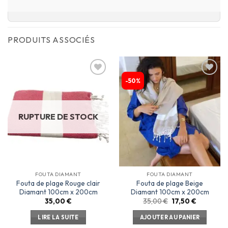
PRODUITS ASSOCIÉS
-50%
Ajouter
Ajouter
à la
à la
liste
liste
d’envies
d’envies
RUPTURE DE STOCK
FOUTA DIAMANT
FOUTA DIAMANT
Fouta de plage Rouge clair
Fouta de plage Beige
Diamant 100cm x 200cm
Diamant 100cm x 200cm
35,00
€
35,00
€
17,50
€
LIRE LA SUITE
AJOUTER AU PANIER