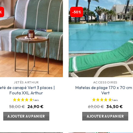
%
-50%
Ajouter
Ajou
à la
à l
liste
lis
d’envies
d’env
JETÉS ARTHUR
ACCESSOIRES
eté de canapé Vert 3 places |
Matelas de plage 170 x 70 cm
Fouta XXL Arthur
Vert
58,00
€
26,90
€
69,00
€
34,50
€
AJOUTER AU PANIER
AJOUTER AU PANIER