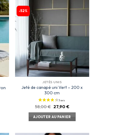
-52%
ter
Ajouter
a
à la
te
liste
ies
d’envies
JETÉS UNIS
Jeté de canapé uni Vert – 200 x
ton
300 cm
58,00
€
27,90
€
AJOUTER AU PANIER