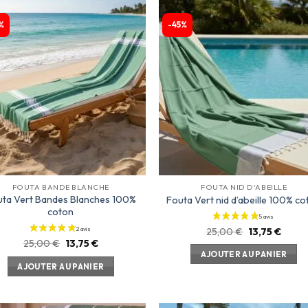
%
-45%
Ajouter
Ajou
à la
à l
liste
lis
d’envies
d’env
FOUTA BANDE BLANCHE
FOUTA NID D'ABEILLE
uta Vert Bandes Blanches 100%
Fouta Vert nid d’abeille 100% co
coton
25,00
€
13,75
€
25,00
€
13,75
€
AJOUTER AU PANIER
AJOUTER AU PANIER