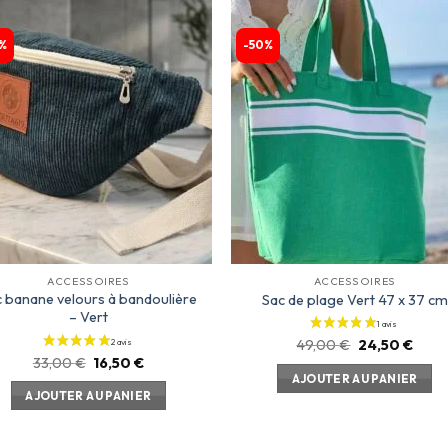
%
-50%
Ajouter
Ajou
à la
à l
liste
lis
d’envies
d’env
ACCESSOIRES
ACCESSOIRES
 banane velours à bandoulière
Sac de plage Vert 47 x 37 cm
– Vert
49,00
€
24,50
€
33,00
€
16,50
€
AJOUTER AU PANIER
AJOUTER AU PANIER