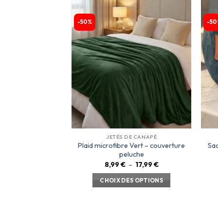
-50%
-50
Ajouter
à la
liste
d’envies
JETÉS DE CANAPÉ
Plaid microfibre Vert – couverture
Sac
peluche
8,99
€
–
17,99
€
CHOIX DES OPTIONS