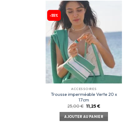
-55%
Ajouter
à la
liste
d’envies
ACCESSOIRES
Trousse imperméable Verte 20 x
17cm
25,00
€
11,25
€
AJOUTER AU PANIER