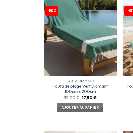
-50%
-45
Ajouter
à la
liste
d’envies
FOUTA DIAMANT
Fouta de plage Vert Diamant
Fo
100cm x 200cm
35,00
€
17,50
€
AJOUTER AU PANIER