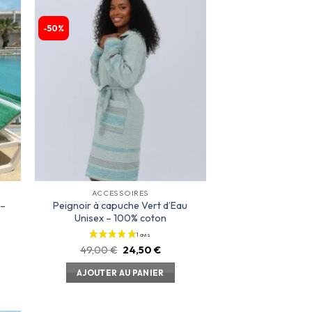
-50%
ter
Ajouter
a
à la
te
liste
ies
d’envies
ACCESSOIRES
 –
Peignoir à capuche Vert d’Eau
Unisex – 100% coton
49,00
€
24,50
€
2 avis
AJOUTER AU PANIER