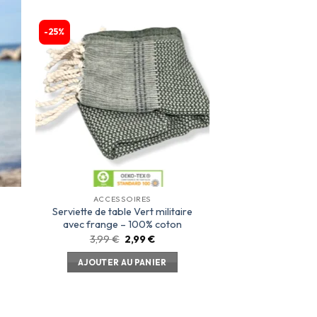
-25%
ter
Ajouter
a
à la
te
liste
ies
d’envies
ACCESSOIRES
Serviette de table Vert militaire
avec frange – 100% coton
3,99
€
2,99
€
AJOUTER AU PANIER