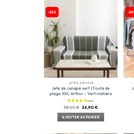
-54%
-54
Ajouter
à la
liste
d’envies
JETÉS ARTHUR
Jeté de canapé vert | Fouta de
J
plage XXL Arthur – Vert militaire
58,00
€
26,90
€
AJOUTER AU PANIER