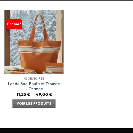
Promo !
Ajouter
à la
liste
d’envies
ACCESSOIRES
Lot de Sac, Fouta et Trousse
– Orange
11,25
€
–
49,00
€
VOIR LES PRODUITS