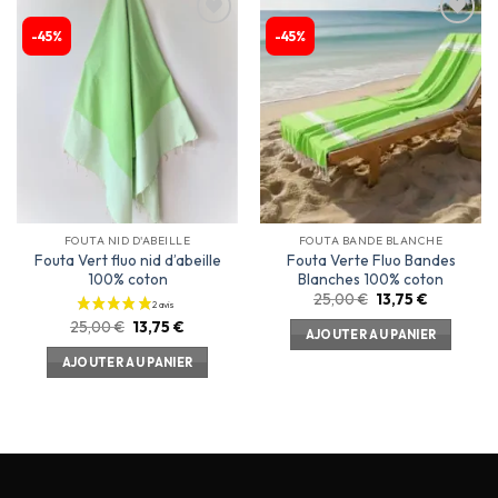
-45%
-45%
Ajouter
Ajouter
à la
à la
liste
liste
d’envies
d’envies
FOUTA NID D'ABEILLE
FOUTA BANDE BLANCHE
Fouta Vert fluo nid d’abeille
Fouta Verte Fluo Bandes
100% coton
Blanches 100% coton
25,00
€
13,75
€
25,00
€
13,75
€
AJOUTER AU PANIER
AJOUTER AU PANIER