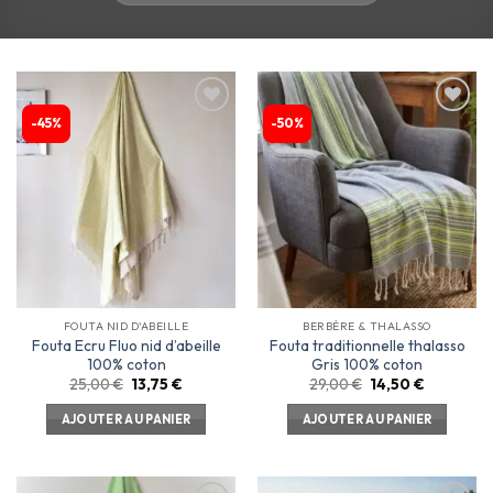
-45%
-50%
Ajouter
Ajouter
à la
à la
liste
liste
d’envies
d’envies
FOUTA NID D'ABEILLE
BERBÈRE & THALASSO
Fouta Ecru Fluo nid d’abeille
Fouta traditionnelle thalasso
100% coton
Gris 100% coton
25,00
€
13,75
€
29,00
€
14,50
€
AJOUTER AU PANIER
AJOUTER AU PANIER