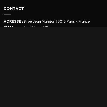
CONTACT
ADRESSE :
9 rue Jean Maridor 75015 Paris – France
EMAIL :
contact@fouta619.com
Téléphone :
0666746248
Fouta619
© Copyright - 2026 Tous droits réservés
Soyez les premiers à recevoir nos offres