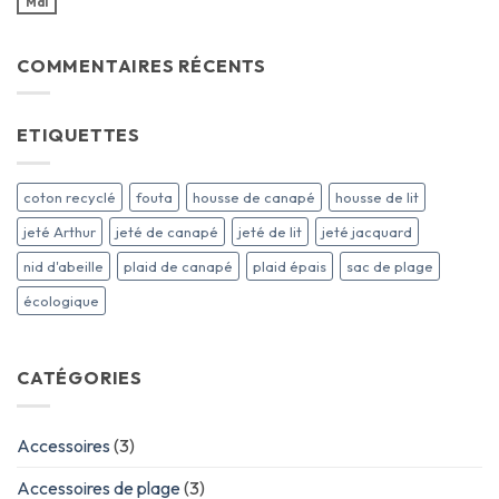
Mai
COMMENTAIRES RÉCENTS
ETIQUETTES
coton recyclé
fouta
housse de canapé
housse de lit
jeté Arthur
jeté de canapé
jeté de lit
jeté jacquard
nid d'abeille
plaid de canapé
plaid épais
sac de plage
écologique
CATÉGORIES
Accessoires
(3)
Accessoires de plage
(3)