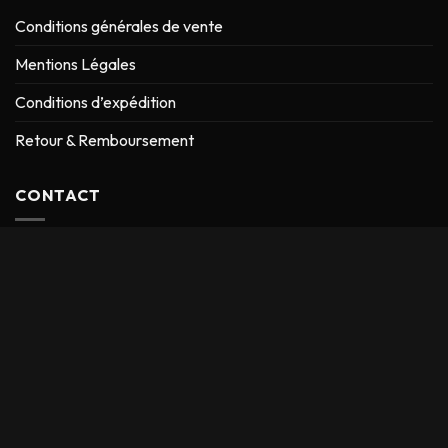
Conditions générales de vente
Mentions Légales
Conditions d’expédition
Retour & Remboursement
CONTACT
ADRESSE :
9 rue Jean Maridor 75015 Paris – France
EMAIL :
contact@fouta619.com
Téléphone :
0666746248