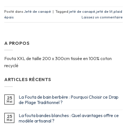
Posté dans
Jeté de canapé
|
Tagged
jeté de canapé
,
jeté de lit
,
plaid
épais
Laissez un commentaire
A PROPOS
Fouta XXL de taille 200 x 300cm tissée en 100% coton
recyclé
ARTICLES RÉCENTS
La Fouta de bain berbère : Pourquoi Choisir ce Drap
25
Mai
de Plage Traditionnel ?
La fouta bandes blanches : Quel avantages offre ce
25
Mai
modèle artisanal ?