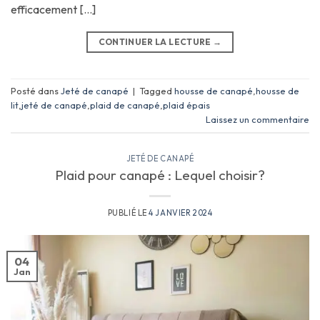
efficacement […]
CONTINUER LA LECTURE
→
Posté dans
Jeté de canapé
|
Tagged
housse de canapé
,
housse de
lit
,
jeté de canapé
,
plaid de canapé
,
plaid épais
Laissez un commentaire
JETÉ DE CANAPÉ
Plaid pour canapé : Lequel choisir?
PUBLIÉ LE
4 JANVIER 2024
04
Jan