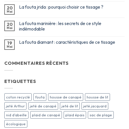
La fouta jrida : pourquoi choisir ce tissage ?
20
Mai
La fouta marinière : les secrets de ce style
20
Mai
indémodable
La fouta diamant : caractéristiques de ce tissage
19
Mai
COMMENTAIRES RÉCENTS
ETIQUETTES
coton recyclé
fouta
housse de canapé
housse de lit
jeté Arthur
jeté de canapé
jeté de lit
jeté jacquard
nid d'abeille
plaid de canapé
plaid épais
sac de plage
écologique