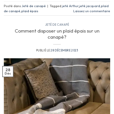
Posté dans
Jeté de canapé
|
Tagged
jeté Arthur
,
jeté jacquard
,
plaid
de canapé
,
plaid épais
Laissez un commentaire
JETÉ DE CANAPÉ
Comment disposer un plaid épais sur un
canapé?
PUBLIÉ LE
28 DÉCEMBRE 2023
28
Déc