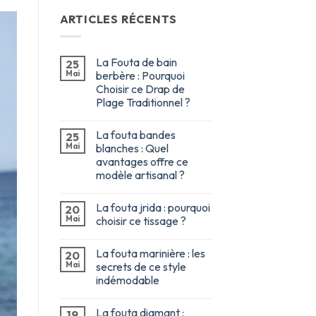
ARTICLES RÉCENTS
La Fouta de bain
25
Mai
berbère : Pourquoi
Choisir ce Drap de
Plage Traditionnel ?
La fouta bandes
25
Mai
blanches : Quel
avantages offre ce
modèle artisanal ?
La fouta jrida : pourquoi
20
Mai
choisir ce tissage ?
La fouta marinière : les
20
Mai
secrets de ce style
indémodable
La fouta diamant :
19