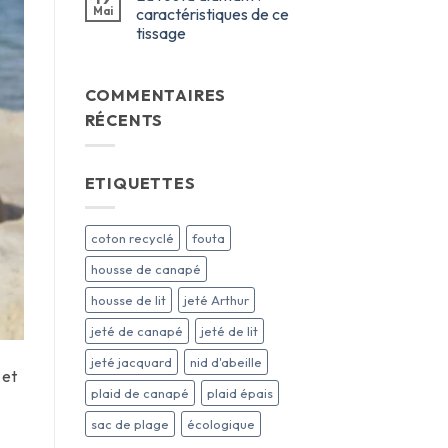
Mai
caractéristiques de ce
tissage
COMMENTAIRES
RÉCENTS
ETIQUETTES
coton recyclé
fouta
housse de canapé
housse de lit
jeté Arthur
jeté de canapé
jeté de lit
jeté jacquard
nid d'abeille
 et
plaid de canapé
plaid épais
sac de plage
écologique