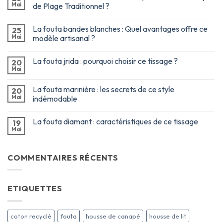
Mai
de Plage Traditionnel ?
La fouta bandes blanches : Quel avantages offre ce
25
Mai
modèle artisanal ?
La fouta jrida : pourquoi choisir ce tissage ?
20
Mai
La fouta marinière : les secrets de ce style
20
Mai
indémodable
La fouta diamant : caractéristiques de ce tissage
19
Mai
COMMENTAIRES RÉCENTS
ETIQUETTES
coton recyclé
fouta
housse de canapé
housse de lit