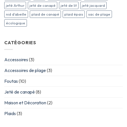
jeté Arthur
jeté de canapé
jeté de lit
jeté jacquard
nid d'abeille
plaid de canapé
plaid épais
sac de plage
écologique
CATÉGORIES
Accessoires
(3)
Accessoires de plage
(3)
Foutas
(10)
Jeté de canapé
(8)
Maison et Décoration
(2)
Plaids
(3)