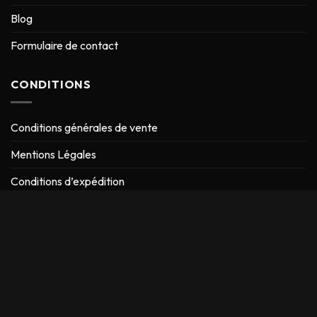
Blog
Formulaire de contact
CONDITIONS
Conditions générales de vente
Mentions Légales
Conditions d’expédition
Retour & Remboursement
CONTACT
ADRESSE :
9 rue Jean Maridor 75015 Paris – France
EMAIL :
contact@fouta619.com