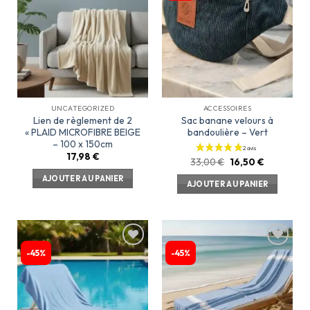
à la
à la
liste
liste
d’envies
d’envies
UNCATEGORIZED
ACCESSOIRES
Lien de règlement de 2
Sac banane velours à
« PLAID MICROFIBRE BEIGE
bandoulière – Vert
– 100 x 150cm
17,98
€
33,00
€
16,50
€
AJOUTER AU PANIER
AJOUTER AU PANIER
-45%
-45%
Ajouter
Ajouter
à la
à la
liste
liste
d’envies
d’envies