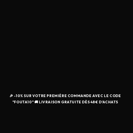
🎉 -10% SUR VOTRE PREMIÈRE COMMANDE AVEC LE CODE
"FOUTA10" 🚚 LIVRAISON GRATUITE DÈS 48€ D'ACHATS