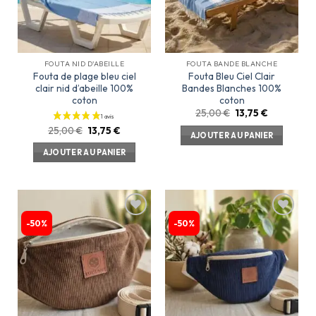
FOUTA NID D'ABEILLE
FOUTA BANDE BLANCHE
Fouta de plage bleu ciel
Fouta Bleu Ciel Clair
clair nid d’abeille 100%
Bandes Blanches 100%
coton
coton
25,00
€
13,75
€
25,00
€
13,75
€
AJOUTER AU PANIER
AJOUTER AU PANIER
-50%
-50%
Ajouter
Ajouter
à la
à la
liste
liste
d’envies
d’envies