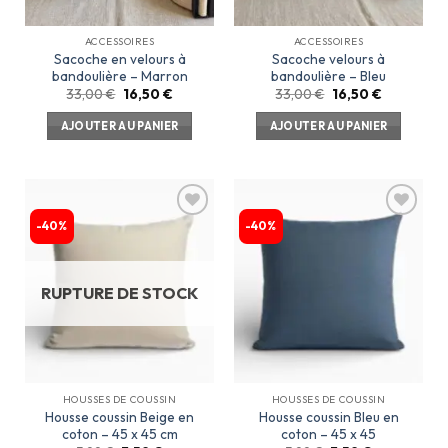
ACCESSOIRES
ACCESSOIRES
Sacoche en velours à
Sacoche velours à
bandoulière – Marron
bandoulière – Bleu
33,00
€
16,50
€
33,00
€
16,50
€
AJOUTER AU PANIER
AJOUTER AU PANIER
-40%
-40%
Ajouter
Ajouter
à la
à la
liste
liste
d’envies
d’envies
RUPTURE DE STOCK
HOUSSES DE COUSSIN
HOUSSES DE COUSSIN
Housse coussin Beige en
Housse coussin Bleu en
coton – 45 x 45 cm
coton – 45 x 45