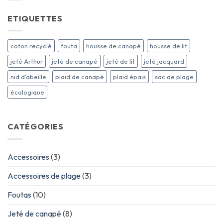
ETIQUETTES
coton recyclé
fouta
housse de canapé
housse de lit
jeté Arthur
jeté de canapé
jeté de lit
jeté jacquard
nid d'abeille
plaid de canapé
plaid épais
sac de plage
écologique
CATÉGORIES
Accessoires
(3)
Accessoires de plage
(3)
Foutas
(10)
Jeté de canapé
(8)