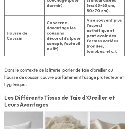
couchage (pour
standardisées
dormir).
(ex: 65×65 cm,
50×70 cm).
Vise souvent plus
Concerne
l’aspect
davantage les
esthétique et
Housse de
coussins
peut avoir des
Coussin
décoratifs (pour
formes variées
canapé, fauteuil
(rondes,
ou lit).
lompbes, etc.).
Dans le contexte de la literie, parler de taie d’oreiller ou
housse de coussin couvre parfaitement l’usage protecteur et
hygiénique.
Les Différents Tissus de Taie d’Oreiller et
Leurs Avantages