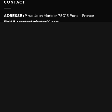
CONTACT
ADRESSE :
9 rue Jean Maridor 75015 Paris – France
EMAIL :
contact@fouta619.com
Téléphone :
0666746248
Fouta619
© Copyright - 2026 Tous droits réservés
Soyez les premiers à recevoir nos offres