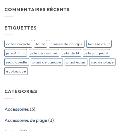
COMMENTAIRES RÉCENTS
ETIQUETTES
coton recyclé
fouta
housse de canapé
housse de lit
jeté Arthur
jeté de canapé
jeté de lit
jeté jacquard
nid d'abeille
plaid de canapé
plaid épais
sac de plage
écologique
CATÉGORIES
Accessoires
(3)
Accessoires de plage
(3)